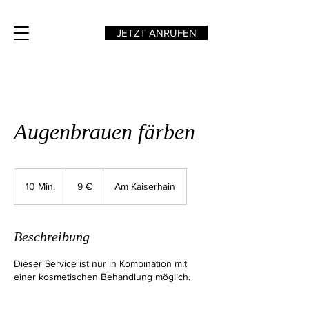
Tel.:
01714939325
JETZT ANRUFEN
Augenbrauen färben
9
Euro
10 Min.
1
9 €
Am Kaiserhain
0
M
i
Beschreibung
n
.
Dieser Service ist nur in Kombination mit
einer kosmetischen Behandlung möglich.