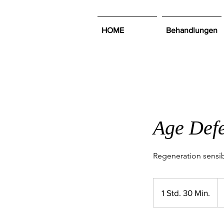
HOME
Behandlungen
Age Def
Regeneration sensi
65
1 Std. 30 Min.
1
S
t