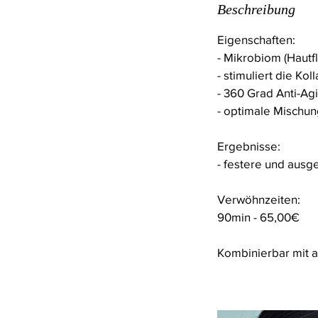
Beschreibung
d
3
Eigenschaften:
0
- Mikrobiom (Hautf
M
- stimuliert die Ko
i
- 360 Grad Anti-Ag
n
- optimale Mischun
.
Ergebnisse:
- festere und ausg
Verwöhnzeiten:
90min - 65,00€
Kombinierbar mit 