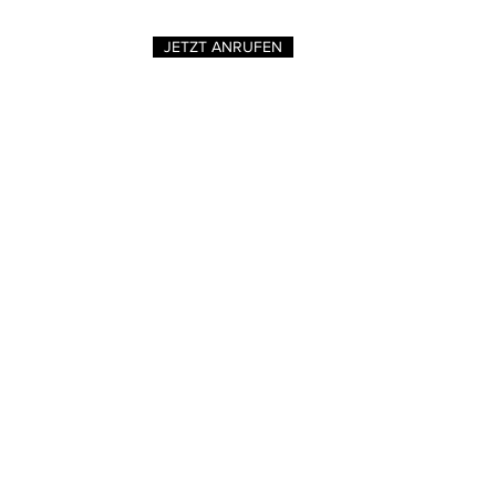
JETZT ANRUFEN
Tel.: 01714939325