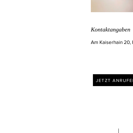
Kontaktangaben
Am Kaiserhain 20,
JETZT ANRUF
Adresse
K