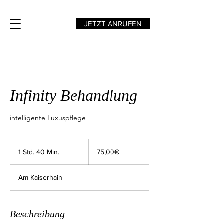
Tel.:
01714939325
JETZT ANRUFEN
Infinity Behandlung
intelligente Luxuspflege
75,00€
1 Std. 40 Min.
1
75,00€
S
t
Am Kaiserhain
d
4
0
M
Beschreibung
i